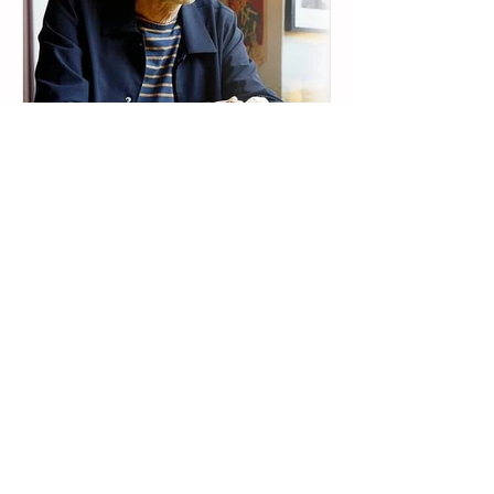
5 nov. 2025
Laurent Mauvignier au
Confessionnal
Laurent Mauvignier vient de recevoir le
Prix Goncourt pour son roman La
Maison vide , dans lequel il revisite sa
longue saga familiale. C'est un livre
puissant, porté par une langue
superbe. Un passage a retenu notre
attention : celui où une des héroïnes du
récit, enfant, va se confesser dans