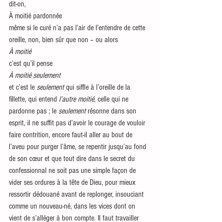
dit-on,
À moitié pardonnée
même si le curé n’a pas l’air de l’entendre de cette 
oreille, non, bien sûr que non – ou alors
À moitié
c’est qu’il pense
À moitié seulement
et c’est le 
seulement 
qui siffle à l’oreille de la 
fillette, qui entend 
l’autre moitié
, celle qui ne 
pardonne pas ; le 
seulement
 résonne dans son 
esprit, il ne suffit pas d’avoir le courage de vouloir 
faire contrition, encore faut-il aller au bout de 
l’aveu pour purger l’âme, se repentir jusqu’au fond 
de son cœur et que tout dire dans le secret du 
confessionnal ne soit pas une simple façon de 
vider ses ordures à la tête de Dieu, pour mieux 
ressortir dédouané avant de replonger, insouciant 
comme un nouveau-né, dans les vices dont on 
vient de s’alléger à bon compte. Il faut travailler 