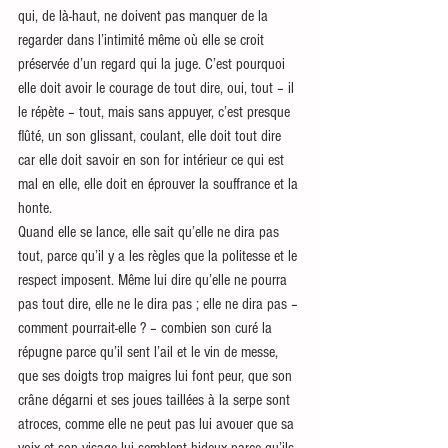
qui, de là-haut, ne doivent pas manquer de la 
regarder dans l’intimité même où elle se croit 
préservée d’un regard qui la juge. C’est pourquoi 
elle doit avoir le courage de tout dire, oui, tout – il 
le répète – tout, mais sans appuyer, c’est presque 
flûté, un son glissant, coulant, elle doit tout dire 
car elle doit savoir en son for intérieur ce qui est 
mal en elle, elle doit en éprouver la souffrance et la 
honte.
Quand elle se lance, elle sait qu’elle ne dira pas 
tout, parce qu’il y a les règles que la politesse et le 
respect imposent. Même lui dire qu’elle ne pourra 
pas tout dire, elle ne le dira pas ; elle ne dira pas – 
comment pourrait-elle ? – combien son curé la 
répugne parce qu’il sent l’ail et le vin de messe, 
que ses doigts trop maigres lui font peur, que son 
crâne dégarni et ses joues taillées à la serpe sont 
atroces, comme elle ne peut pas lui avouer que sa 
voix et son visage lui semblent hideux parce qu’ils 